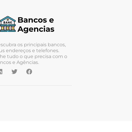
scubra os principais bancos,
us endereços e telefones.
he tudo o que precisa com o
ncos e Agências.