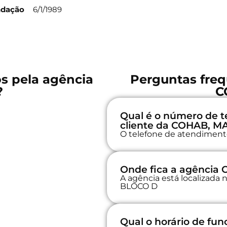
ndação
6/1/1989
os pela agência
Perguntas freq
?
C
Qual é o número de t
cliente da COHAB, M
O telefone de atendimento 
Onde fica a agência
A agência está localiza
BLOCO D
Qual o horário de f