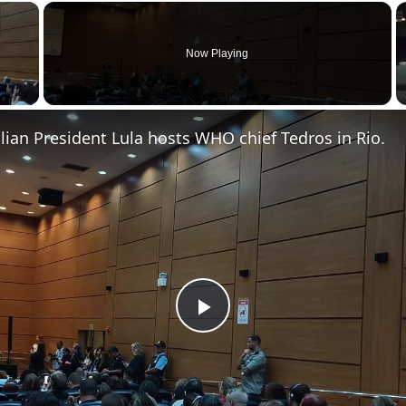
×
Now Playing
 Video
zilian President Lula hosts WHO chief Tedros in Rio.
Play Video