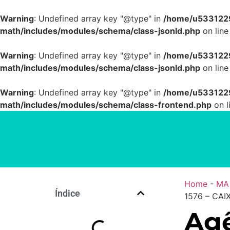
Warning
: Undefined array key "@type" in
/home/u5331229
math/includes/modules/schema/class-jsonld.php
on lin
Warning
: Undefined array key "@type" in
/home/u5331229
math/includes/modules/schema/class-jsonld.php
on lin
Warning
: Undefined array key "@type" in
/home/u5331229
math/includes/modules/schema/class-frontend.php
on l
Home
-
MA
Índice
1576 – CA
Agê