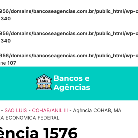
56/domains/bancoseagencias.com.br/public_html/wp-co
e
340
56/domains/bancoseagencias.com.br/public_html/wp-co
e
340
56/domains/bancoseagencias.com.br/public_html/wp-co
ine
107
-
SAO LUIS
-
COHAB/ANIL III
-
Agência COHAB, MA
IXA ECONOMICA FEDERAL
ncia 1576