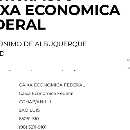
IXA ECONOMICA
DERAL
RONIMO DE ALBUQUERQUE
 D
*
s
ações sobre a agência
CAIXA ECONOMICA FEDERAL
Caixa Econômica Federal
COHAB/ANIL III
SAO LUIS
65051-310
(98) 3211-9101