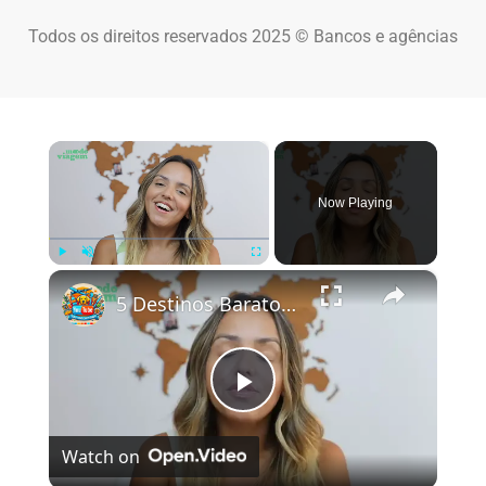
Todos os direitos reservados 2025 © Bancos e agências
×
Now Playing
×
Play
Unmute
Fullscreen
5 Destinos Baratos no Brasil Para Conhecer e Amar! 🇧🇷✨
Play Video
Watch on