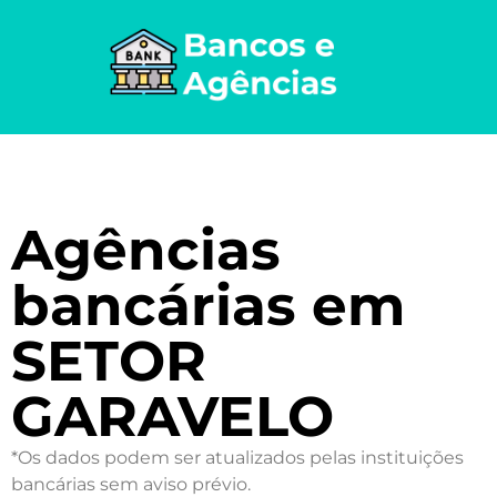
Agências
bancárias em
SETOR
GARAVELO
*Os dados podem ser atualizados pelas instituições
bancárias sem aviso prévio.