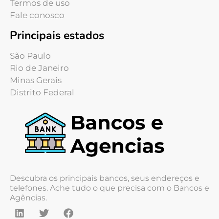
Termos de uso
Fale conosco
Principais estados
São Paulo
Rio de Janeiro
Minas Gerais
Distrito Federal
Descubra os principais bancos, seus endereços e
telefones. Ache tudo o que precisa com o Bancos e
Agências.