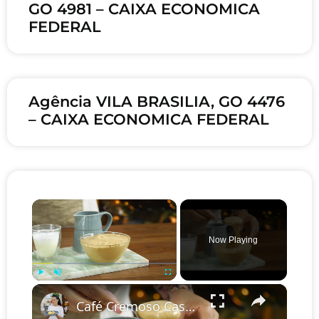
GO 4981 – CAIXA ECONOMICA
FEDERAL
Agência VILA BRASILIA, GO 4476
– CAIXA ECONOMICA FEDERAL
×
Now Playing
×
Play
Unmute
Fullscreen
Café Cremoso Caseiro