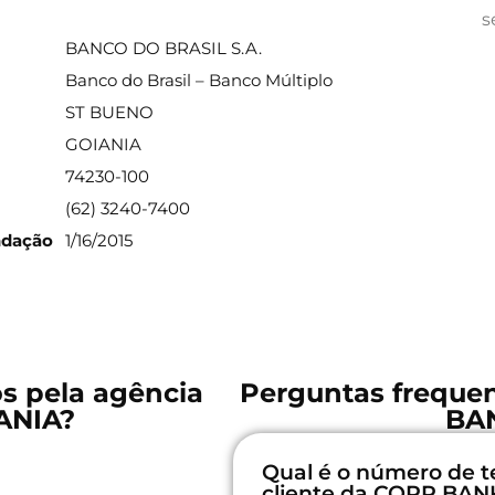
ações sobre a agência
s
BANCO DO BRASIL S.A.
Banco do Brasil – Banco Múltiplo
ST BUENO
GOIANIA
74230-100
(62) 3240-7400
ndação
1/16/2015
os pela agência
Perguntas freque
ANIA?
BA
Qual é o número de t
cliente da CORP BAN