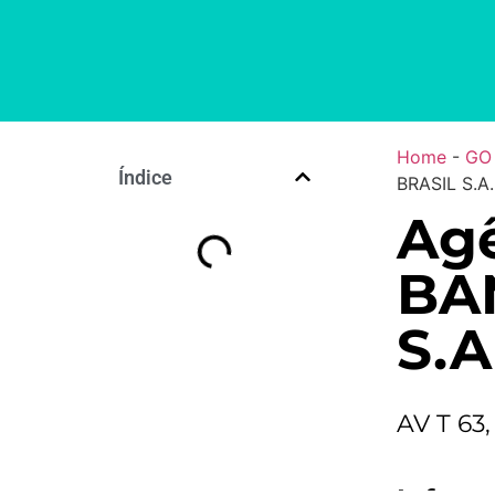
Home
-
GO
Índice
BRASIL S.A.
Agê
BA
S.A
AV T 63,