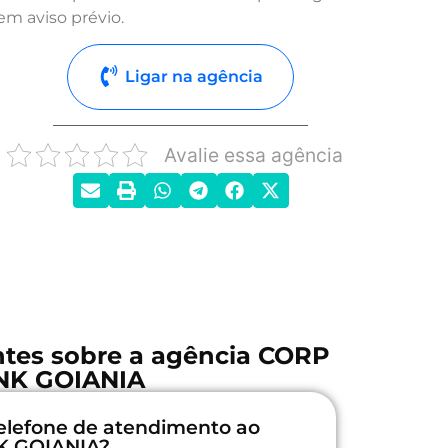
em aviso prévio.
Ligar na agência
Avalie essa agência
ntes sobre a agência CORP
NK GOIANIA
elefone de atendimento ao
K GOIANIA?