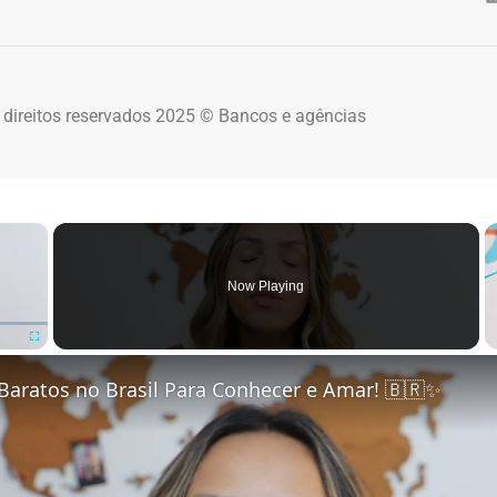
 direitos reservados 2025 © Bancos e agências
×
Now Playing
Fullscreen
Baratos no Brasil Para Conhecer e Amar! 🇧🇷✨