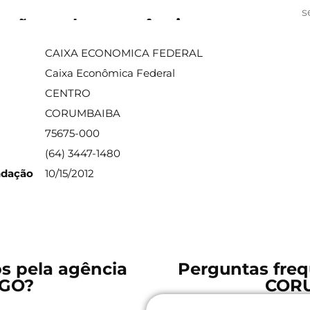
s
ações sobre a agência
CAIXA ECONOMICA FEDERAL
Caixa Econômica Federal
CENTRO
CORUMBAIBA
75675-000
(64) 3447-1480
ndação
10/15/2012
os pela agência
Perguntas freq
 GO?
COR