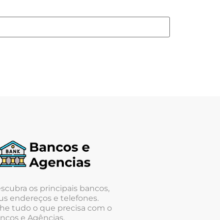
scubra os principais bancos,
us endereços e telefones.
he tudo o que precisa com o
ncos e Agências.