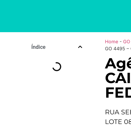
Home
-
GO
Índice
GO 4495 –
Ag
CA
FE
RUA SE
LOTE 0