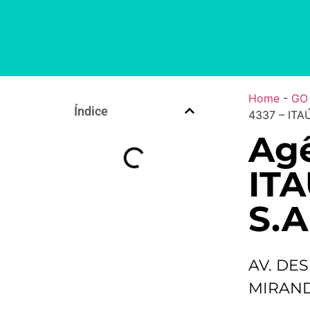
Home
-
GO
Índice
4337 – ITA
Agê
IT
S.A
AV. DES
MIRAND