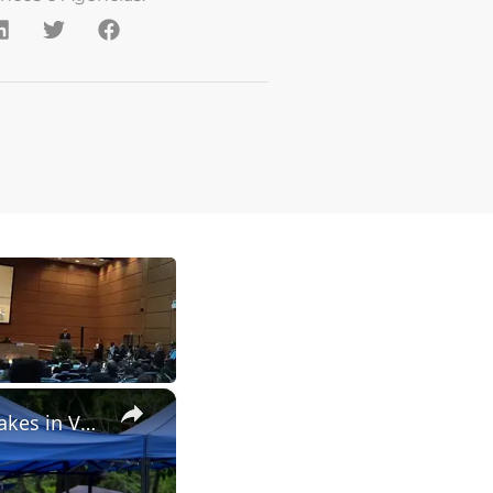
×
Venezuela: Temporary camp shelters families after twin earthquakes in Venezuela.