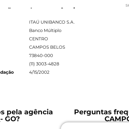
s
ações sobre a agência
ITAÚ UNIBANCO S.A.
Banco Múltiplo
CENTRO
CAMPOS BELOS
73840-000
(11) 3003-4828
ndação
4/15/2002
os pela agência
Perguntas freq
- GO?
CAMPO