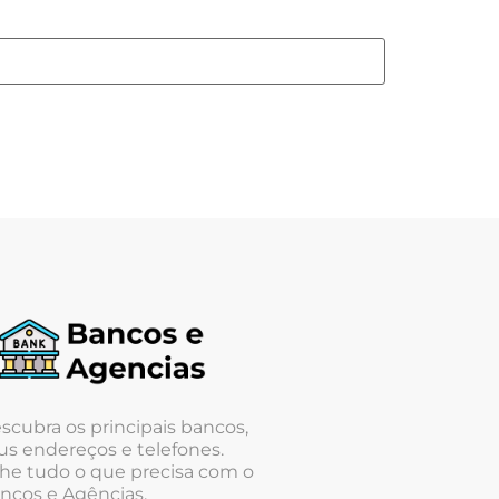
scubra os principais bancos,
us endereços e telefones.
he tudo o que precisa com o
ncos e Agências.