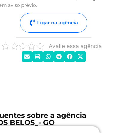
em aviso prévio.
Ligar na agência
Avalie essa agência
uentes sobre a agência
S BELOS_- GO