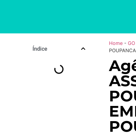
Home
-
GO
Índice
POUPANCA 
Agê
AS
PO
EM
PO