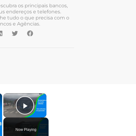
scubra os principais bancos,
us endereços e telefones.
he tudo o que precisa com o
ncos e Agências.
×
×
Play Video
Now Playing