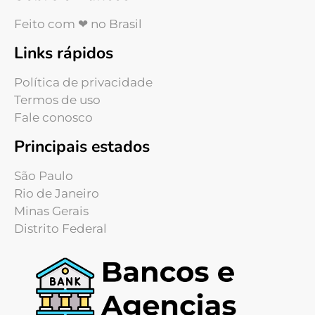
Feito com ❤ no Brasil
Links rápidos
Política de privacidade
Termos de uso
Fale conosco
Principais estados
São Paulo
Rio de Janeiro
Minas Gerais
Distrito Federal