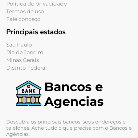
Política de privacidade
Termos de uso
Fale conosco
Principais estados
São Paulo
Rio de Janeiro
Minas Gerais
Distrito Federal
Descubra os principais bancos, seus endereços e
telefones. Ache tudo o que precisa com o Bancos e
Agências.