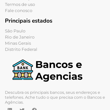
Termos de uso
Fale conosco
Principais estados
São Paulo
Rio de Janeiro
Minas Gerais
Distrito Federal
Descubra os principais bancos, seus endereços e
telefones. Ache tudo o que precisa com o Bancos e
Agências.