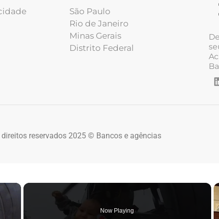
acidade
São Paulo
Rio de Janeiro
Minas Gerais
De
se
Distrito Federal
Ac
Ba
 direitos reservados 2025 © Bancos e agências
×
Now Playing