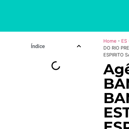
Home
-
ES
Índice
DO RIO PR
ESPIRITO 
Agê
BA
BA
ES
ES