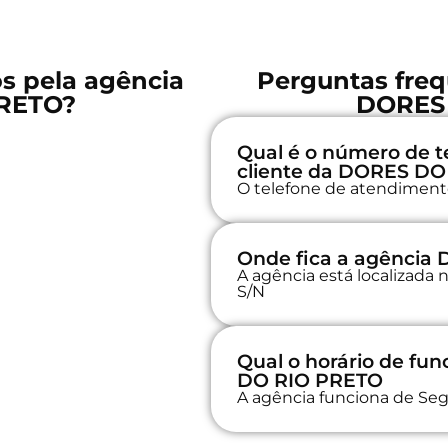
os pela agência
Perguntas freq
RETO?
DORES
Qual é o número de t
cliente da DORES D
O telefone de atendimento
Onde fica a agência
A agência está localizad
S/N
Qual o horário de f
DO RIO PRETO
A agência funciona de Seg