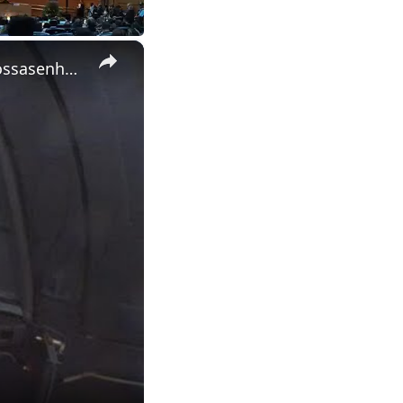
×
Oração do Santo Teço pelo Rio Grande do Sul #riograndesul #nossasenhora