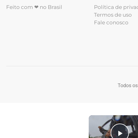
Feito com ❤ no Brasil
Política de priv
Termos de uso
Fale conosco
Todos os