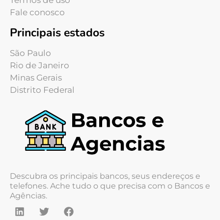
Termos de uso
Fale conosco
Principais estados
São Paulo
Rio de Janeiro
Minas Gerais
Distrito Federal
Descubra os principais bancos, seus endereços e
telefones. Ache tudo o que precisa com o Bancos e
Agências.