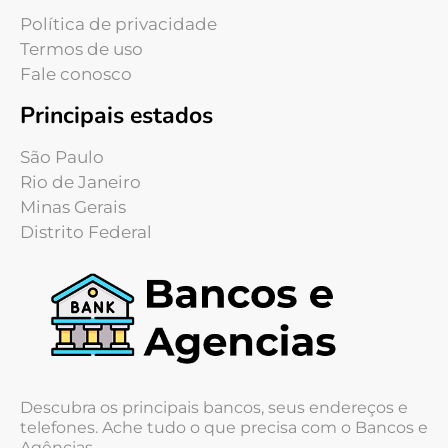
Política de privacidade
Termos de uso
Fale conosco
Principais estados
São Paulo
Rio de Janeiro
Minas Gerais
Distrito Federal
Descubra os principais bancos, seus endereços e
telefones. Ache tudo o que precisa com o Bancos e
Agências.