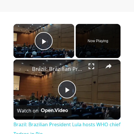
×
Now Playing
Play Video
×
Brazil: Brazilian President Lula hosts WHO chief Tedros in Rio.
Play Video
Watch on
Brazil: Brazilian President Lula hosts WHO chief
Tedros in Rio.