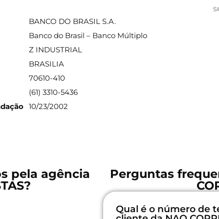
ações sobre a agência
s
BANCO DO BRASIL S.A.
Banco do Brasil – Banco Múltiplo
Z INDUSTRIAL
BRASILIA
70610-410
(61) 3310-5436
ndação
10/23/2002
os pela agência
Perguntas freque
TAS?
CO
Qual é o número de t
cliente da NAO COR