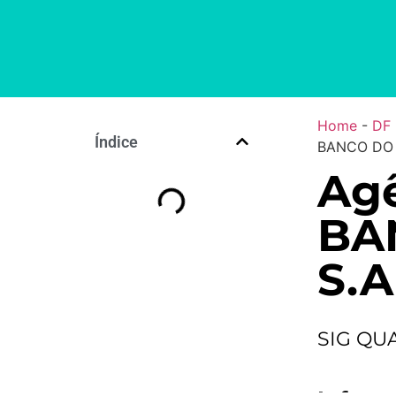
Home
-
DF
Índice
BANCO DO 
Agê
BA
S.A
SIG QUA