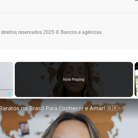
 direitos reservados 2025 © Bancos e agências
×
Now Playing
Fullscreen
Baratos no Brasil Para Conhecer e Amar! 🇧🇷✨