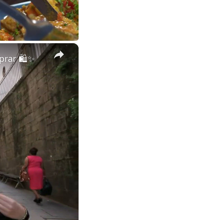
×
prar 🛍✨