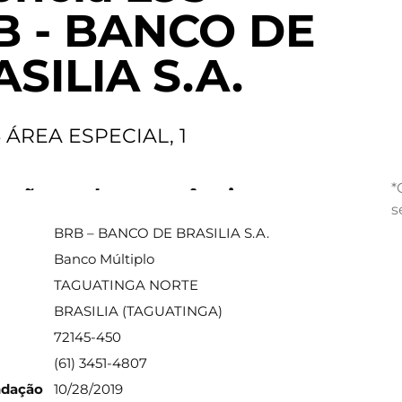
B - BANCO DE
SILIA S.A.
 ÁREA ESPECIAL, 1
*
ações sobre a agência
s
BRB – BANCO DE BRASILIA S.A.
Banco Múltiplo
TAGUATINGA NORTE
BRASILIA (TAGUATINGA)
72145-450
(61) 3451-4807
ndação
10/28/2019