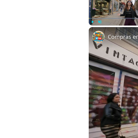
Play
Unmute
Compras em