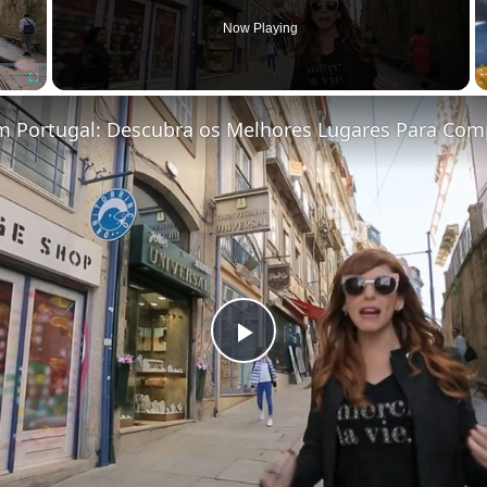
Now Playing
Fullscreen
 Portugal: Descubra os Melhores Lugares Para Com
Play Video