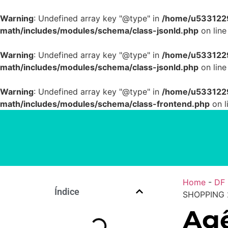
Warning
: Undefined array key "@type" in
/home/u5331229
math/includes/modules/schema/class-jsonld.php
on lin
Warning
: Undefined array key "@type" in
/home/u5331229
math/includes/modules/schema/class-jsonld.php
on lin
Warning
: Undefined array key "@type" in
/home/u5331229
math/includes/modules/schema/class-frontend.php
on l
Home
-
DF
Índice
SHOPPING 2
Agê