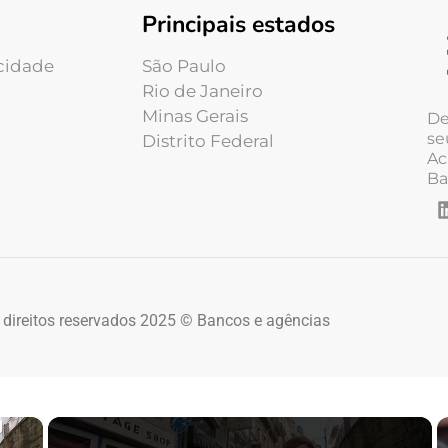
Principais estados
acidade
São Paulo
Rio de Janeiro
Minas Gerais
De
se
Distrito Federal
Ac
Ba
 direitos reservados 2025 © Bancos e agências
×