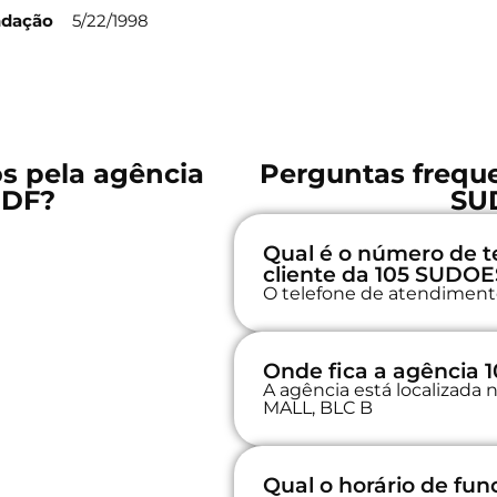
ndação
5/22/1998
os pela agência
Perguntas freque
 DF?
SU
Qual é o número de t
cliente da 105 SUDOE
O telefone de atendimento 
Onde fica a agência
A agência está localizad
MALL, BLC B
Qual o horário de fu