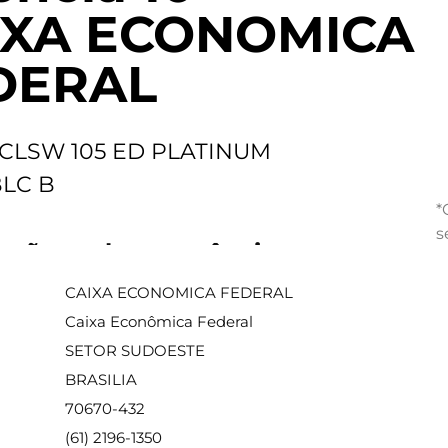
IXA ECONOMICA
DERAL
CLSW 105 ED PLATINUM
BLC B
*
s
ações sobre a agência
CAIXA ECONOMICA FEDERAL
Caixa Econômica Federal
SETOR SUDOESTE
BRASILIA
70670-432
(61) 2196-1350