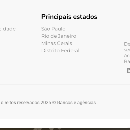
Principais estados
acidade
São Paulo
Rio de Janeiro
Minas Gerais
De
se
Distrito Federal
Ac
Ba
 direitos reservados 2025 © Bancos e agências