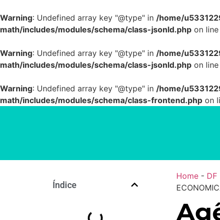
Warning
: Undefined array key "@type" in
/home/u5331229
math/includes/modules/schema/class-jsonld.php
on lin
Warning
: Undefined array key "@type" in
/home/u5331229
math/includes/modules/schema/class-jsonld.php
on lin
Warning
: Undefined array key "@type" in
/home/u5331229
math/includes/modules/schema/class-frontend.php
on l
Home
-
DF
Índice
ECONOMIC
Agê