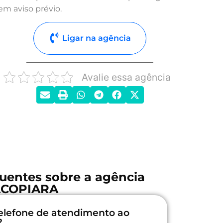
em aviso prévio.
Ligar na agência
Avalie essa agência
uentes sobre a agência
COPIARA
elefone de atendimento ao
?