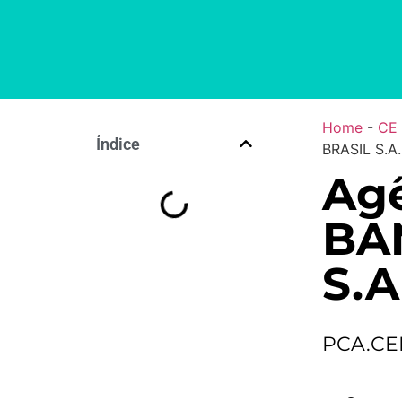
Home
-
CE
Índice
BRASIL S.A.
Ag
BA
S.A
PCA.CE