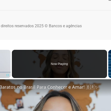
 direitos reservados 2025 © Bancos e agências
×
Now Playing
Fullscreen
Baratos no Brasil Para Conhecer e Amar! 🇧🇷✨