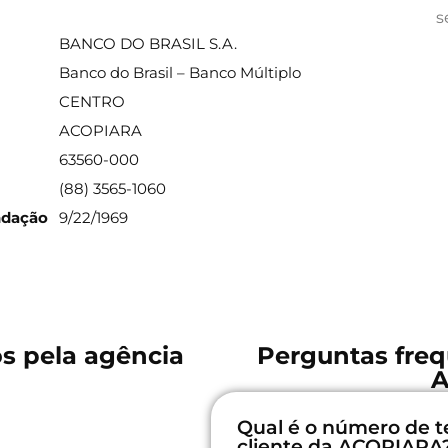
ações sobre a agência
s
BANCO DO BRASIL S.A.
Banco do Brasil – Banco Múltiplo
CENTRO
ACOPIARA
63560-000
(88) 3565-1060
ndação
9/22/1969
os pela agência
Perguntas freq
?
A
Qual é o número de t
cliente da ACOPIARA