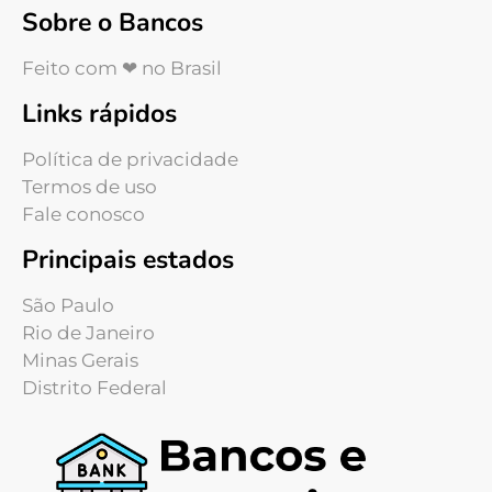
Sobre o Bancos
Feito com ❤ no Brasil
Links rápidos
Política de privacidade
Termos de uso
Fale conosco
Principais estados
São Paulo
Rio de Janeiro
Minas Gerais
Distrito Federal