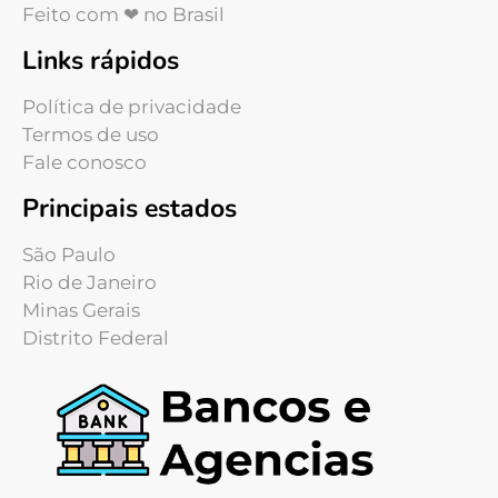
Feito com ❤ no Brasil
Links rápidos
Política de privacidade
Termos de uso
Fale conosco
Principais estados
São Paulo
Rio de Janeiro
Minas Gerais
Distrito Federal