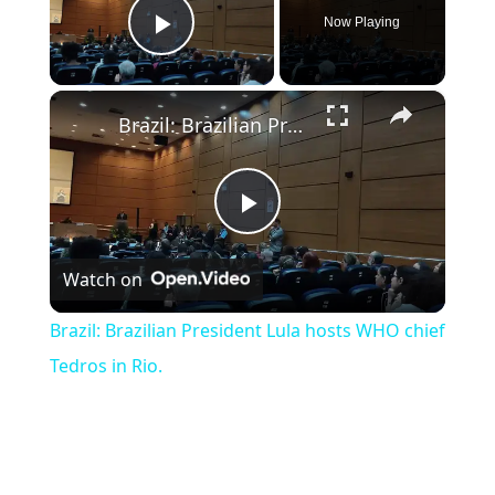
Now Playing
Play Video
×
Brazil: Brazilian President Lula hosts WHO chief Tedros in Rio.
Play Video
Watch on
Brazil: Brazilian President Lula hosts WHO chief
Tedros in Rio.