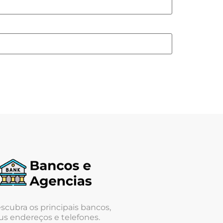
scubra os principais bancos,
us endereços e telefones.