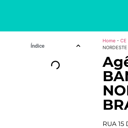
Home
-
CE
Índice
NORDESTE 
Agê
BA
NO
BRA
RUA 15