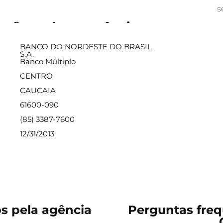
s
ações sobre a agência
BANCO DO NORDESTE DO BRASIL
S.A.
Banco Múltiplo
CENTRO
CAUCAIA
61600-090
(85) 3387-7600
12/31/2013
os pela agência
Perguntas freq