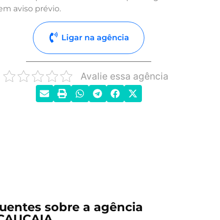
em aviso prévio.
Ligar na agência
Avalie essa agência
uentes sobre a agência
CAUCAIA