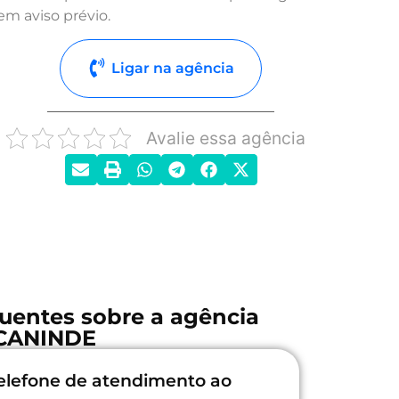
em aviso prévio.
Ligar na agência
Avalie essa agência
uentes sobre a agência
CANINDE
elefone de atendimento ao