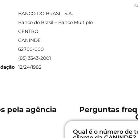
ações sobre a agência
s
BANCO DO BRASIL S.A.
Banco do Brasil – Banco Múltiplo
CENTRO
CANINDE
62700-000
(85) 3343-2001
ndação
12/24/1982
os pela agência
Perguntas freq
Qual é o número de t
cliente da CANINDE?