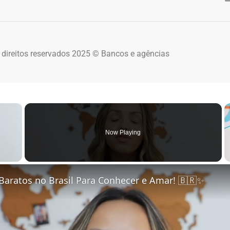
 direitos reservados 2025 © Bancos e agências
×
Now Playing
 Video
Baratos no Brasil Para Conhecer e Amar! 🇧🇷✨