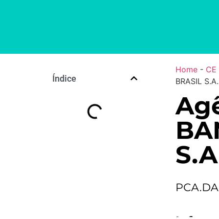
Home
-
CE
Índice
BRASIL S.A.
Agê
BA
S.A
PCA.DA 