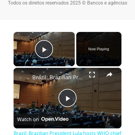
Todos os direitos reservados 2025 © Bancos e agências
×
Now Playing
Play Video
×
Brazil: Brazilian President Lula hosts WHO chief Tedros in Rio.
Play Video
Watch on
Brazil: Brazilian President Lula hosts WHO chief