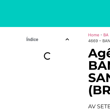
Home
-
BA
Índice
4669 – BA
Ag
BA
SA
(BR
AV SET