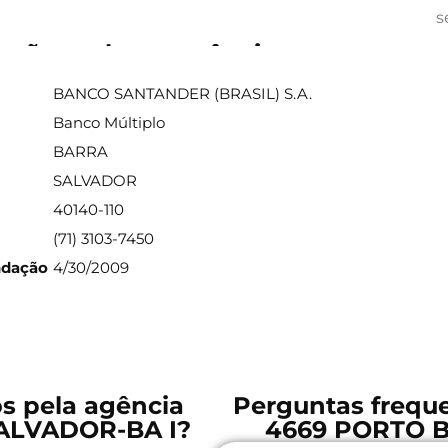
s
ações sobre a agência
BANCO SANTANDER (BRASIL) S.A.
Banco Múltiplo
BARRA
SALVADOR
40140-110
(71) 3103-7450
ndação
4/30/2009
os pela agência
Perguntas freque
ALVADOR-BA I?
4669 PORTO 