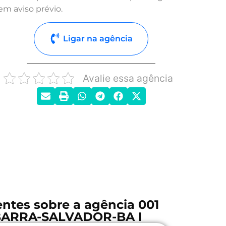
em aviso prévio.
Ligar na agência
Avalie essa agência
ntes sobre a agência 001
BARRA-SALVADOR-BA I