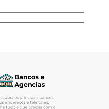
scubra os principais bancos,
us endereços e telefones.
he tudo o que precisa com o