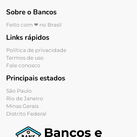
Sobre o Bancos
Feito com ❤ no Brasil
Links rápidos
Política de privacidade
Termos de uso
Fale conosco
Principais estados
São Paulo
Rio de Janeiro
Minas Gerais
Distrito Federal