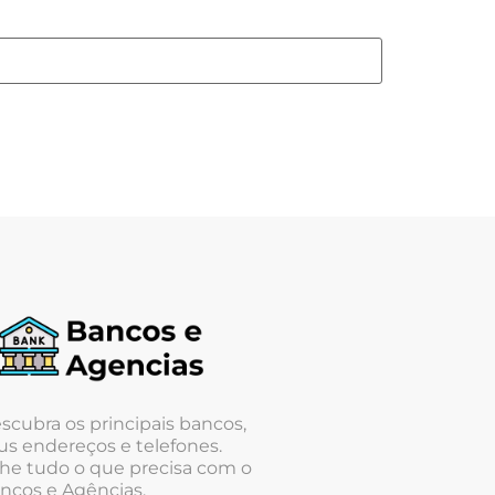
scubra os principais bancos,
us endereços e telefones.
he tudo o que precisa com o
ncos e Agências.