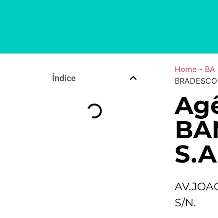
Home
-
BA
Índice
BRADESCO 
Agê
BA
S.A
AV.JOA
S/N.