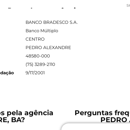
s
ações sobre a agência
BANCO BRADESCO S.A.
Banco Múltiplo
CENTRO
PEDRO ALEXANDRE
48580-000
(75) 3289-2110
ndação
9/17/2001
os pela agência
Perguntas freq
E, BA?
PEDRO 