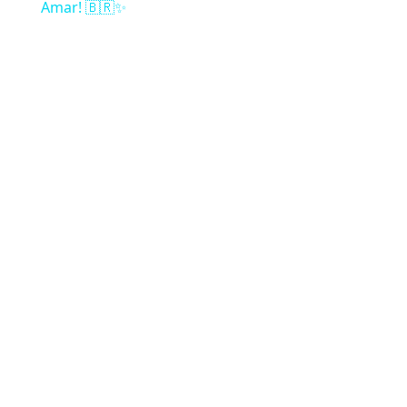
Amar! 🇧🇷✨