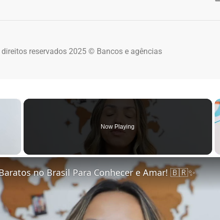
 direitos reservados 2025 © Bancos e agências
×
Now Playing
 Video
Baratos no Brasil Para Conhecer e Amar! 🇧🇷✨