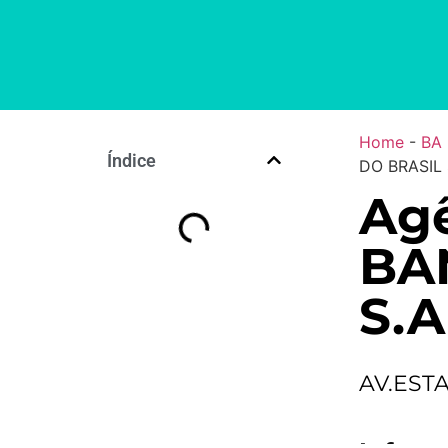
Home
-
BA
Índice
DO BRASIL 
Agê
BA
S.A
AV.EST