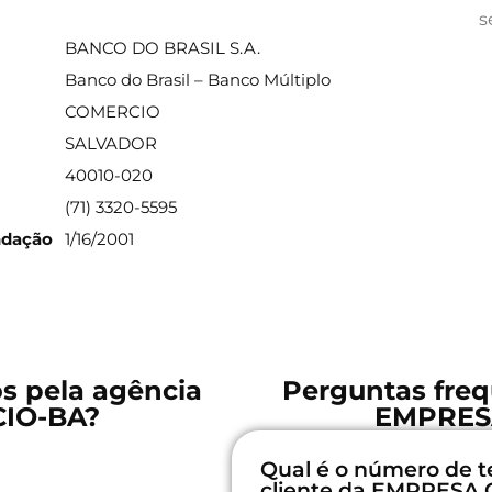
ações sobre a agência
s
BANCO DO BRASIL S.A.
Banco do Brasil – Banco Múltiplo
COMERCIO
SALVADOR
40010-020
(71) 3320-5595
ndação
1/16/2001
os pela agência
Perguntas freq
IO-BA?
EMPRES
Qual é o número de t
cliente da EMPRESA