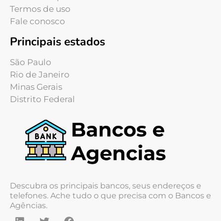
Termos de uso
Fale conosco
Principais estados
São Paulo
Rio de Janeiro
Minas Gerais
Distrito Federal
Descubra os principais bancos, seus endereços e
telefones. Ache tudo o que precisa com o Bancos e
Agências.