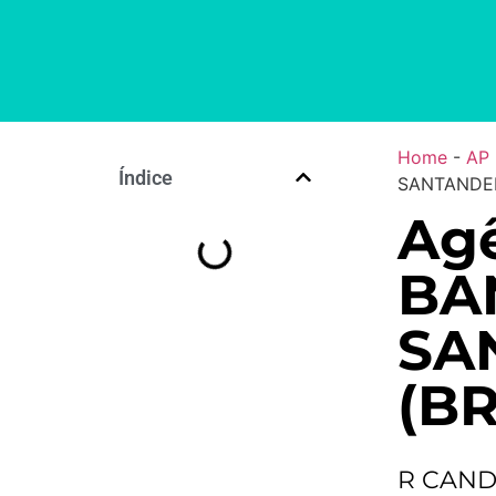
Home
-
AP
Índice
SANTANDER 
Agê
BA
SA
(BR
R CAND