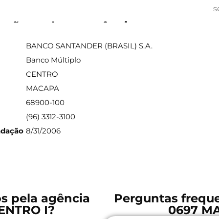
s
ações sobre a agência
BANCO SANTANDER (BRASIL) S.A.
Banco Múltiplo
CENTRO
MACAPA
68900-100
(96) 3312-3100
ndação
8/31/2006
os pela agência
Perguntas freque
ENTRO I?
0697 M