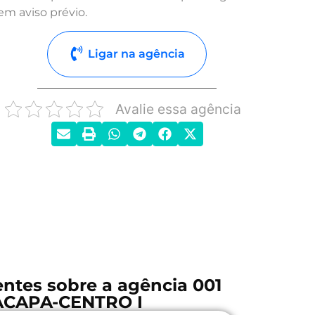
em aviso prévio.
Ligar na agência
Avalie essa agência
ntes sobre a agência 001
ACAPA-CENTRO I