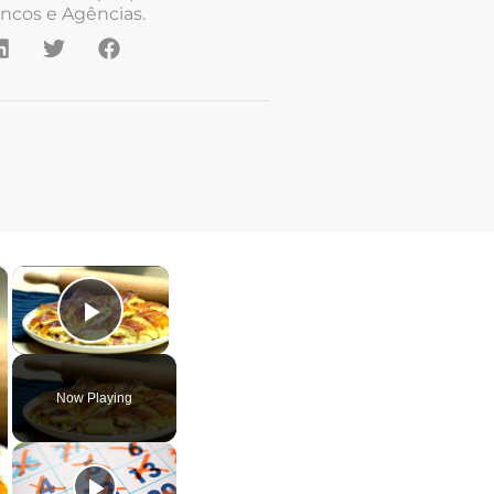
ncos e Agências.
×
×
Play Video
Now Playing