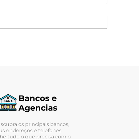
scubra os principais bancos,
us endereços e telefones.
he tudo o que precisa com o