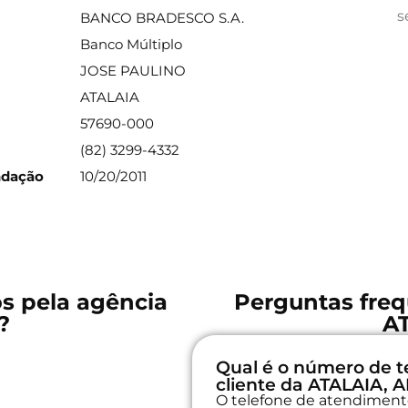
s
BANCO BRADESCO S.A.
Banco Múltiplo
JOSE PAULINO
ATALAIA
57690-000
(82) 3299-4332
ndação
10/20/2011
os pela agência
Perguntas freq
?
A
Qual é o número de t
cliente da ATALAIA, A
O telefone de atendimento