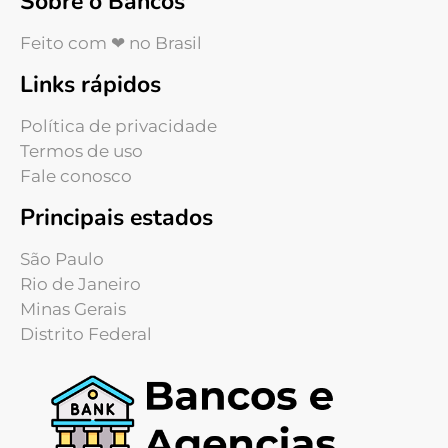
Sobre o Bancos
Feito com ❤ no Brasil
Links rápidos
Política de privacidade
Termos de uso
Fale conosco
Principais estados
São Paulo
Rio de Janeiro
Minas Gerais
Distrito Federal