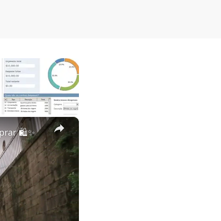
×
prar 🛍✨