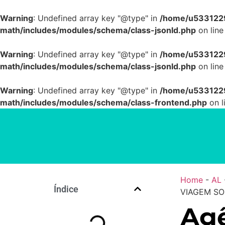
Warning
: Undefined array key "@type" in
/home/u5331229
math/includes/modules/schema/class-jsonld.php
on lin
Warning
: Undefined array key "@type" in
/home/u5331229
math/includes/modules/schema/class-jsonld.php
on lin
Warning
: Undefined array key "@type" in
/home/u5331229
math/includes/modules/schema/class-frontend.php
on l
Home
-
AL
Índice
VIAGEM SO
Agê