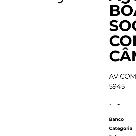
BO
SO
CO
CÂ
AV COM
5945
Inform
Banco
Categoria