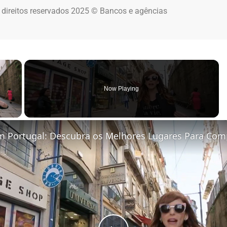
 direitos reservados 2025 © Bancos e agências
×
Now Playing
 Video
 Portugal: Descubra os Melhores Lugares Para Com