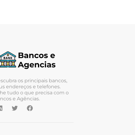
scubra os principais bancos,
us endereços e telefones.
he tudo o que precisa com o
ncos e Agências.