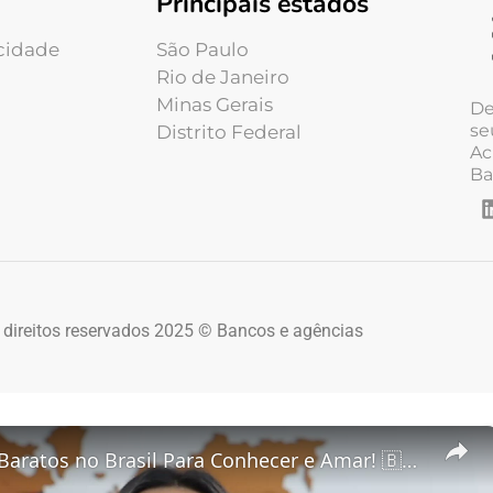
Principais estados
acidade
São Paulo
Rio de Janeiro
Minas Gerais
De
se
Distrito Federal
Ac
Ba
 direitos reservados 2025 © Bancos e agências
5 Destinos Baratos no Brasil Para Conhecer e Amar! 🇧🇷✨