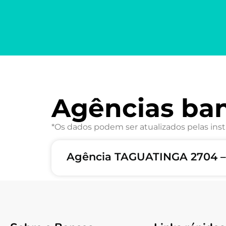
Agências ba
*Os dados podem ser atualizados pelas inst
Agência TAGUATINGA 2704 –