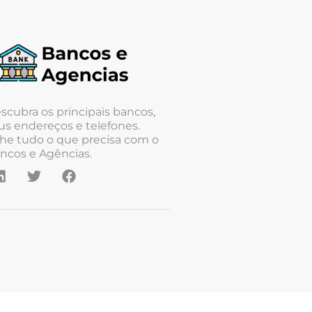
scubra os principais bancos,
us endereços e telefones.
he tudo o que precisa com o
ncos e Agências.