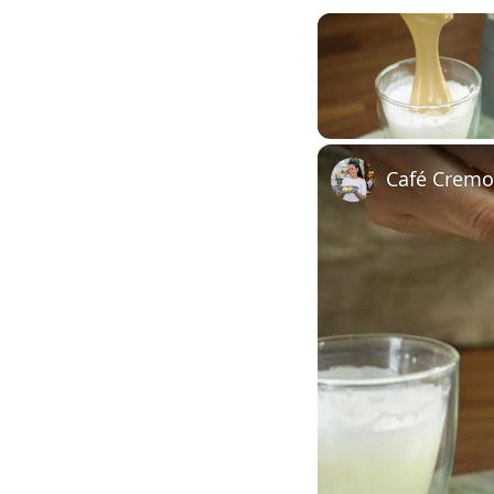
Unmute
Café Cremo