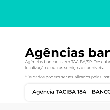
Agências ba
Agências bancárias em TACIBA/SP: Descubra
localização e outros serviços disponíveis.
*Os dados podem ser atualizados pelas inst
Agência TACIBA 184 – BANC