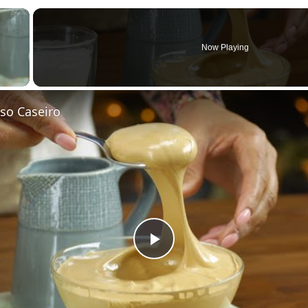
×
Now Playing
so Caseiro
Play Video