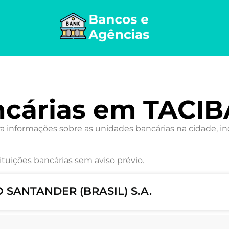
ncárias em TACIB
 informações sobre as unidades bancárias na cidade, in
ituições bancárias sem aviso prévio.
O SANTANDER (BRASIL) S.A.