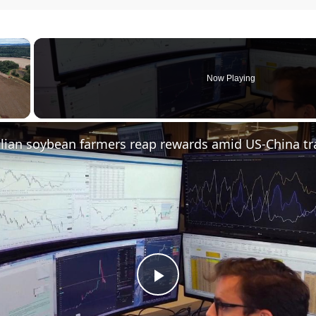
×
Now Playing
Play Video