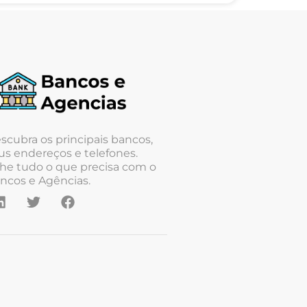
scubra os principais bancos,
us endereços e telefones.
he tudo o que precisa com o
ncos e Agências.