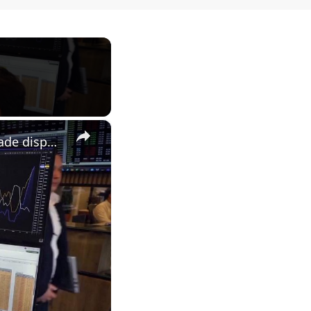
×
Brazil: Brazilian soybean farmers reap rewards amid US-China trade disputes.