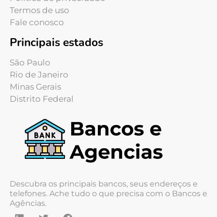
Termos de uso
Fale conosco
Principais estados
São Paulo
Rio de Janeiro
Minas Gerais
Distrito Federal
Descubra os principais bancos, seus endereços e
telefones. Ache tudo o que precisa com o Bancos e
Agências.