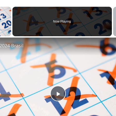
×
Now Playing
Fullscreen
2024 Brasil
Play Video