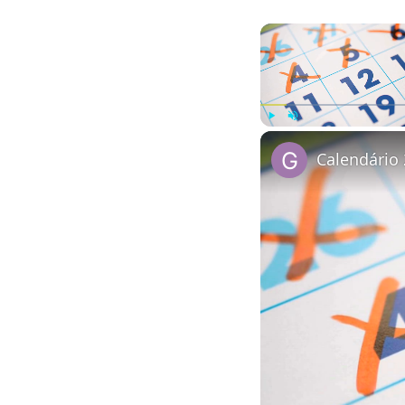
Play
Unmute
Calendário 