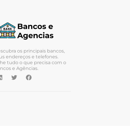
scubra os principais bancos,
us endereços e telefones.
he tudo o que precisa com o
ncos e Agências.