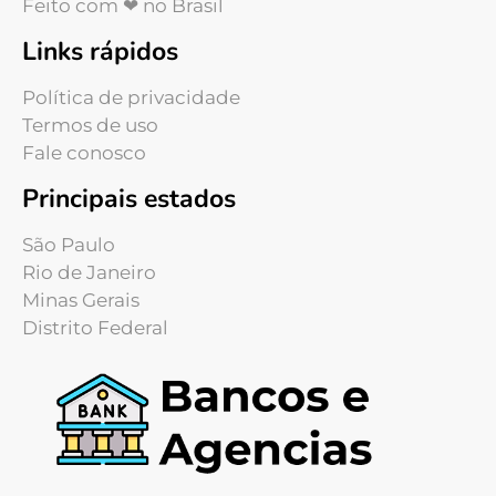
Feito com ❤ no Brasil
Links rápidos
Política de privacidade
Termos de uso
Fale conosco
Principais estados
São Paulo
Rio de Janeiro
Minas Gerais
Distrito Federal