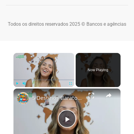
Todos os direitos reservados 2025 © Bancos e agências
×
Now Playing
×
Play
Unmute
Fullscreen
5 Destinos Baratos no Brasil Para Conhecer e Amar! 🇧🇷✨
Play Video