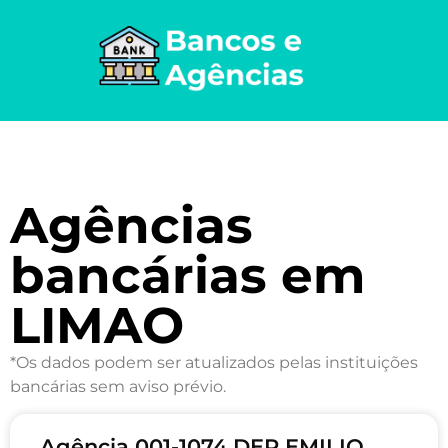
Agências
bancárias em
LIMAO
*Os dados podem ser atualizados pelas instituições
bancárias sem aviso prévio.
Agência 001-1074 DEP EMILIO