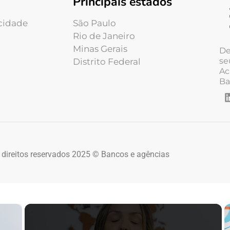
Principais estados
acidade
São Paulo
Rio de Janeiro
Minas Gerais
De
se
Distrito Federal
Ac
Ba
 direitos reservados 2025 © Bancos e agências
×