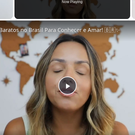
Now Playing
Baratos no Brasil Para Conhecer e Amar! 🇧🇷✨
Play Video