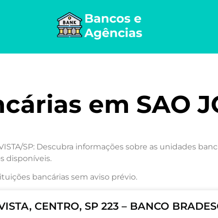
ncárias em SAO 
TA/SP: Descubra informações sobre as unidades bancári
s disponíveis.
ituições bancárias sem aviso prévio.
ISTA, CENTRO, SP 223 – BANCO BRADES