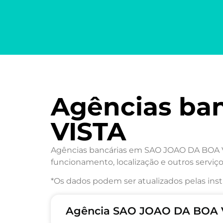
Agências ba
VISTA
Agências bancárias em SAO JOAO DA BOA VIS
funcionamento, localização e outros serviço
*Os dados podem ser atualizados pelas inst
Agência SAO JOAO DA BOA V