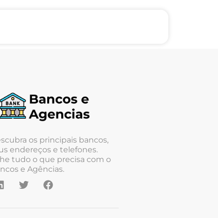
scubra os principais bancos,
us endereços e telefones.
he tudo o que precisa com o
ncos e Agências.