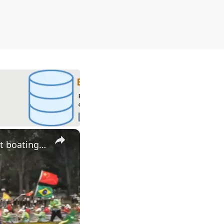
×
Brazil: Brazilian cities celebrate Dragon Boat Festival with vibrant boating races.