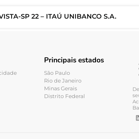
ISTA-SP 22 – ITAÚ UNIBANCO S.A.
Principais estados
acidade
São Paulo
Rio de Janeiro
Minas Gerais
De
se
Distrito Federal
Ac
Ba