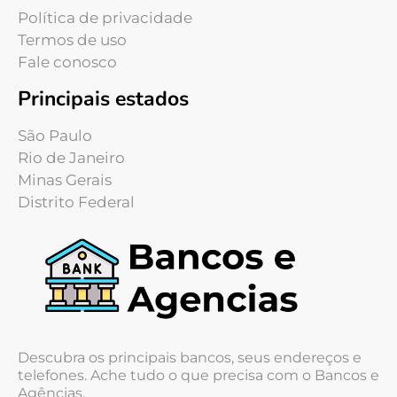
Política de privacidade
Termos de uso
Fale conosco
Principais estados
São Paulo
Rio de Janeiro
Minas Gerais
Distrito Federal
Descubra os principais bancos, seus endereços e
telefones. Ache tudo o que precisa com o Bancos e
Agências.