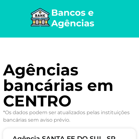
Agências
bancárias em
CENTRO
*Os dados podem ser atualizados pelas instituições
bancárias sem aviso prévio.
Agência SANTA FE DO SUL, SP