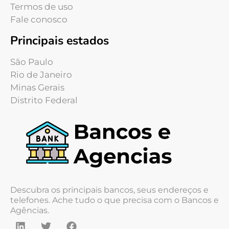
Termos de uso
Fale conosco
Principais estados
São Paulo
Rio de Janeiro
Minas Gerais
Distrito Federal
Descubra os principais bancos, seus endereços e
telefones. Ache tudo o que precisa com o Bancos e
Agências.