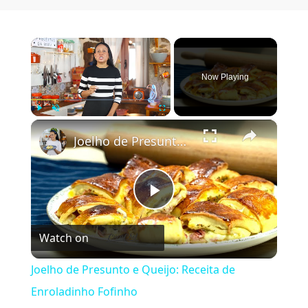
×
Now Playing
×
Play
Unmute
Fullscreen
Joelho de Presunto e Queijo: Receita de Enroladinho Fofinho
Play Video
Watch on
Joelho de Presunto e Queijo: Receita de
Enroladinho Fofinho