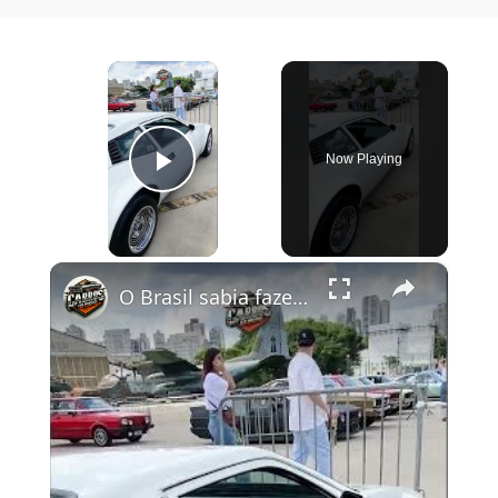
×
Now Playing
Play Video
×
O Brasil sabia fazer carros 🙏