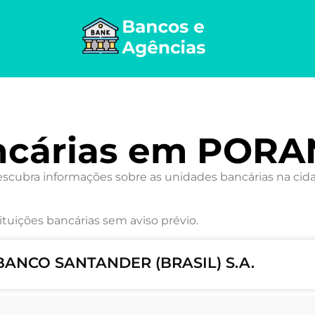
ncárias em POR
ubra informações sobre as unidades bancárias na cidad
ituições bancárias sem aviso prévio.
BANCO SANTANDER (BRASIL) S.A.