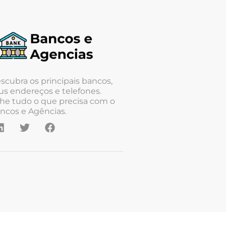
scubra os principais bancos,
us endereços e telefones.
he tudo o que precisa com o
ncos e Agências.