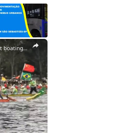
×
Brazil: Brazilian cities celebrate Dragon Boat Festival with vibrant boating races.