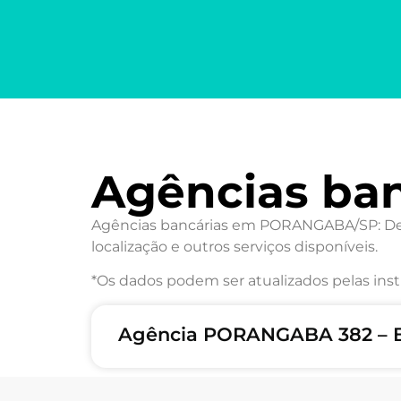
Agências ba
Agências bancárias em PORANGABA/SP: Desc
localização e outros serviços disponíveis.
*Os dados podem ser atualizados pelas inst
Agência PORANGABA 382 – 