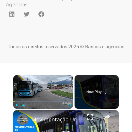
Agências.
Todos os direitos reservados 2025 © Bancos e agências
×
Now Playing
×
Play
Unmute
Fullscreen
Movimentação Urbanos no terminal rodoviário de São Sebastião-SP em 2025(teve até ônibus novo da pássaro marron)