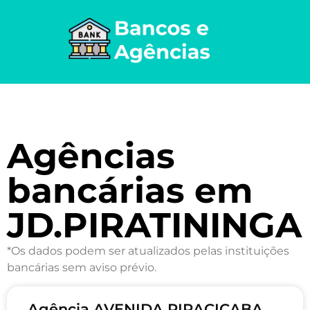
Agências
bancárias em
JD.PIRATININGA
*Os dados podem ser atualizados pelas instituições
bancárias sem aviso prévio.
Agência AVENIDA PIRACICABA